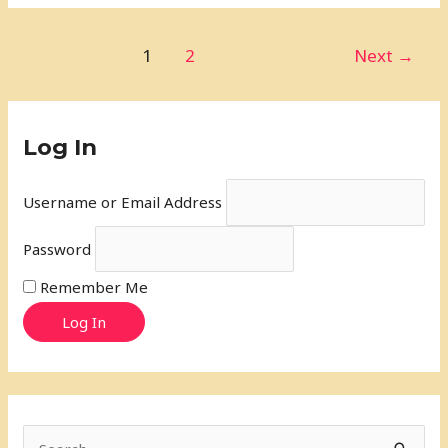
1
2
Next
→
Log In
Username or Email Address
Password
Remember Me
Log In