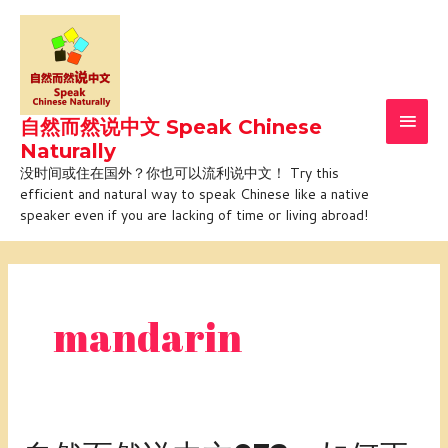
Skip
Main
to
Men
content
自然而然说中文 Speak Chinese
Naturally
没时间或住在国外？你也可以流利说中文！ Try this
efficient and natural way to speak Chinese like a native
speaker even if you are lacking of time or living abroad!
Post
pagination
mandarin
自