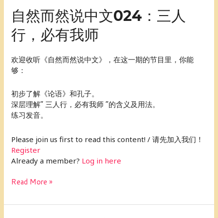
自
自然而然说中文024：三人
然
行，必有我师
而
然
说
欢迎收听《自然而然说中文》，在这一期的节目里，你能
中
够：
文
024：
初步了解《论语》和孔子。
三
深层理解“ 三人行，必有我师 ”的含义及用法。
人
练习发音。
行，
必
Please join us first to read this content! / 请先加入我们！
有
Register
我
Already a member?
Log in here
师
Read More »