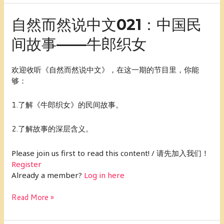
自
自然而然说中文021：中国民
然
间故事——牛郎织女
而
然
说
欢迎收听《自然而然说中文》，在这一期的节目里，你能
中
够：
文
021：
1.了解《牛郎织女》的民间故事。
中
国
2.了解故事的深层含义。
民
间
故
Please join us first to read this content! / 请先加入我们！
事
Register
——
Already a member?
Log in here
牛
郎
Read More »
织
女