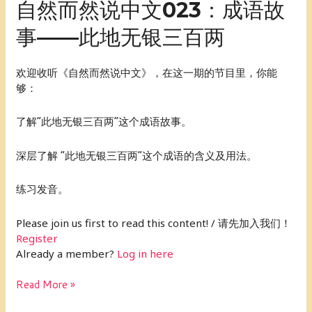
自
自然而然说中文023：成语故
然
事——此地无银三百两
而
然
说
欢迎收听《自然而然说中文》，在这一期的节目里，你能
中
够：
文
023：
了解“此地无银三百两”这个成语故事。
成
语
深层了解 “此地无银三百两”这个成语的含义及用法。
故
事
——
练习发音。
此
地
Please join us first to read this content! / 请先加入我们！
无
Register
银
Already a member?
Log in here
三
百
Read More »
两