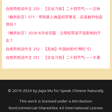
h
自然而然说中文 253：【文化习俗】二十四节气——立秋
f
《畅所欲言》071：帮助家人掩盖犯罪事实，应该被判包庇
o
罪吗？
r
《畅所欲言》2026-8月份话题：父母犯罪该不该影响到子
:
女？
自然而然说中文 252：【其他】中国的初代“网红”们
自然而然说中文 251：【文化习俗】二十四节气——大暑
© 2019-2024 by Jiajia Wu for Speak Chinese Naturally.
This work is licensed under a Attribution-
NonCommercial-ShareAlike 4.0 International License.