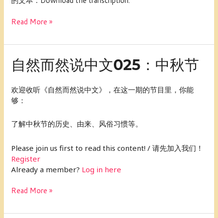
的文本：Download the transcription:
031：
建
柴
议
Read More »
米
帮
油
你
盐
设
酱
立
自
自然而然说中文025：中秋节
醋
并
然
茶
达
而
欢迎收听《自然而然说中文》，在这一期的节目里，你能
成
然
够：
新
说
年
中
目
了解中秋节的历史、由来、风俗习惯等。
文
标
025：
中
Please join us first to read this content! / 请先加入我们！
秋
Register
节
Already a member?
Log in here
Read More »