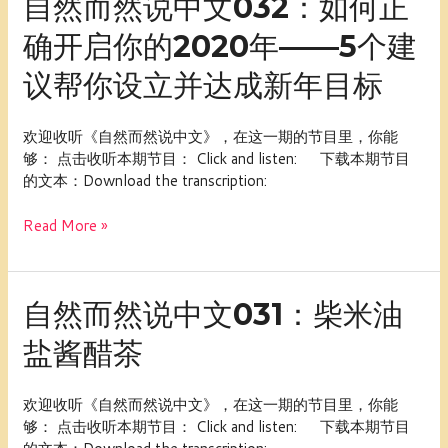
自然而然说中文032：如何正
然
确开启你的2020年——5个建
而
然
议帮你设立并达成新年目标
说
中
文
欢迎收听《自然而然说中文》，在这一期的节目里，你能
032：
够： 点击收听本期节目： Click and listen: 下载本期节目
如
的文本：Download the transcription:
何
正
Read More »
确
开
启
自
你
自然而然说中文031：柴米油
然
的
盐酱醋茶
而
2020
然
年
说
——
欢迎收听《自然而然说中文》，在这一期的节目里，你能
中
5
够： 点击收听本期节目： Click and listen: 下载本期节目
文
个