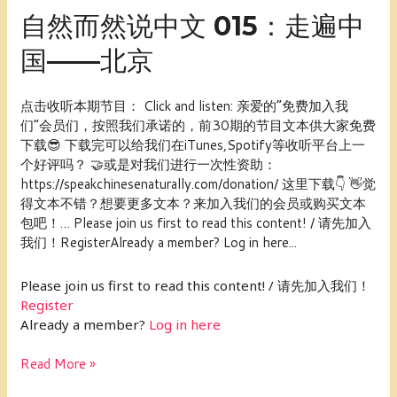
说
自
自然而然说中文 015：走遍中
中
然
国——北京
文
而
的
然
心
说
点击收听本期节目： Click and listen: 亲爱的“免费加入我
理
中
们”会员们，按照我们承诺的，前30期的节目文本供大家免费
障
文
下载😎 下载完可以给我们在iTunes,Spotify等收听平台上一
碍？
015：
个好评吗？ 🤝或是对我们进行一次性资助：
走
https://speakchinesenaturally.com/donation/ 这里下载👇 👋觉
遍
得文本不错？想要更多文本？来加入我们的会员或购买文本
中
包吧！… Please join us first to read this content! / 请先加入
国
我们！RegisterAlready a member? Log in here...
——
北
Please join us first to read this content! / 请先加入我们！
京
Register
Already a member?
Log in here
Read More »