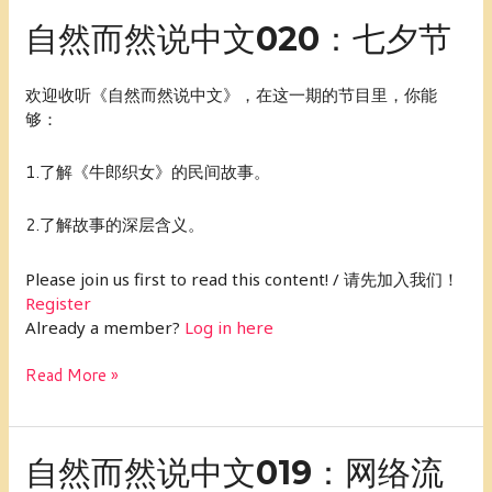
自
自然而然说中文020：七夕节
然
而
欢迎收听《自然而然说中文》，在这一期的节目里，你能
然
够：
说
中
1.了解《牛郎织女》的民间故事。
文
020：
七
2.了解故事的深层含义。
夕
节
Please join us first to read this content! / 请先加入我们！
Register
Already a member?
Log in here
Read More »
自
自然而然说中文019：网络流
然