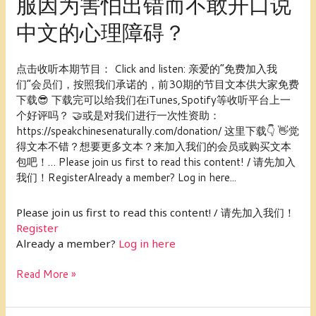
服因为害怕出错而不敢开口说
而
然
中文的心理障碍？
说
中
文
点击收听本期节目： Click and listen: 亲爱的“免费加入我
017：
们”会员们，按照我们承诺的，前30期的节目文本供大家免费
如
下载😎 下载完可以给我们在iTunes,Spotify等收听平台上一
何
个好评吗？ 🤝或是对我们进行一次性资助：
克
https://speakchinesenaturally.com/donation/ 这里下载👇 👋觉
服
得文本不错？想要更多文本？来加入我们的会员或购买文本
因
包吧！… Please join us first to read this content! / 请先加入
为
我们！RegisterAlready a member? Log in here...
害
怕
Please join us first to read this content! / 请先加入我们！
出
Register
错
Already a member?
Log in here
而
不
Read More »
敢
开
口