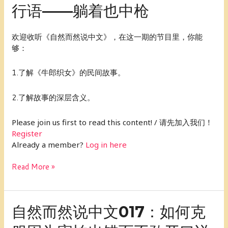
行语——躺着也中枪
而
然
说
欢迎收听《自然而然说中文》，在这一期的节目里，你能
中
够：
文
019：
1.了解《牛郎织女》的民间故事。
网
络
2.了解故事的深层含义。
流
行
语
Please join us first to read this content! / 请先加入我们！
——
Register
躺
Already a member?
Log in here
着
也
Read More »
中
枪
自
自然而然说中文017：如何克
然