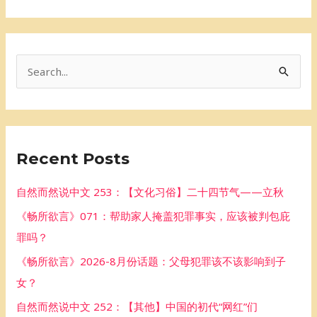
S
e
a
r
Recent Posts
c
h
自然而然说中文 253：【文化习俗】二十四节气——立秋
f
《畅所欲言》071：帮助家人掩盖犯罪事实，应该被判包庇
o
罪吗？
r
《畅所欲言》2026-8月份话题：父母犯罪该不该影响到子
:
女？
自然而然说中文 252：【其他】中国的初代“网红”们