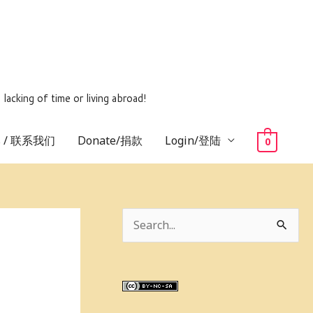
ing of time or living abroad!
us / 联系我们
Donate/捐款
Login/登陆
0
S
e
a
r