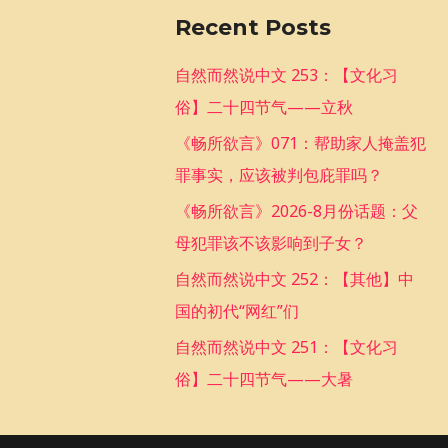
a
Recent Posts
r
c
自然而然说中文 253：【文化习
h
俗】二十四节气——立秋
f
《畅所欲言》071：帮助家人掩盖犯
o
罪事实，应该被判包庇罪吗？
r
《畅所欲言》2026-8月份话题：父
:
母犯罪该不该影响到子女？
自然而然说中文 252：【其他】中
国的初代“网红”们
自然而然说中文 251：【文化习
俗】二十四节气——大暑