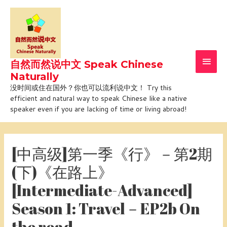
Skip
Main
to
Men
content
自然而然说中文 Speak Chinese
Naturally
没时间或住在国外？你也可以流利说中文！ Try this
efficient and natural way to speak Chinese like a native
speaker even if you are lacking of time or living abroad!
Post
navigation
[中高级]第一季《行》－第2期
(下)《在路上》
[Intermediate-Advanced]
Season 1: Travel－EP2b On
the road