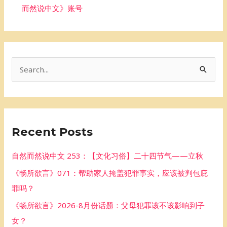
而然说中文》账号
S
e
a
r
Recent Posts
c
h
自然而然说中文 253：【文化习俗】二十四节气——立秋
f
《畅所欲言》071：帮助家人掩盖犯罪事实，应该被判包庇
o
罪吗？
r
《畅所欲言》2026-8月份话题：父母犯罪该不该影响到子
:
女？