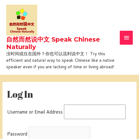
Skip
Main
to
Men
content
自然而然说中文 Speak Chinese
Naturally
没时间或住在国外？你也可以流利说中文！ Try this
efficient and natural way to speak Chinese like a native
speaker even if you are lacking of time or living abroad!
Log In
Username or Email Address
Password