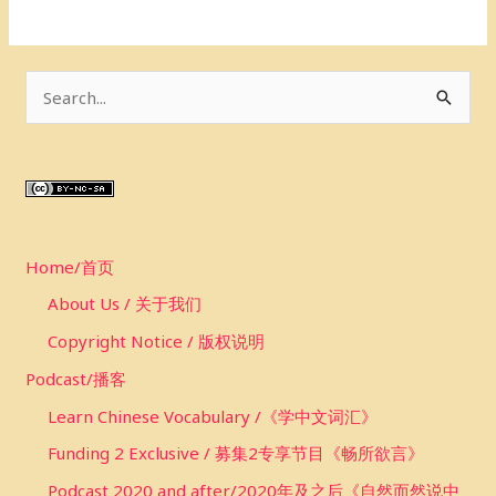
S
e
a
r
c
Home/首页
h
f
About Us / 关于我们
o
Copyright Notice / 版权说明
r
Podcast/播客
:
Learn Chinese Vocabulary /《学中文词汇》
Funding 2 Exclusive / 募集2专享节目《畅所欲言》
Podcast 2020 and after/2020年及之后《自然而然说中