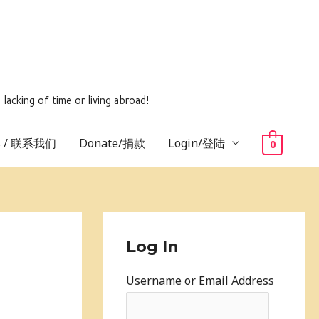
ing of time or living abroad!
us / 联系我们
Donate/捐款
Login/登陆
0
Log In
Username or Email Address