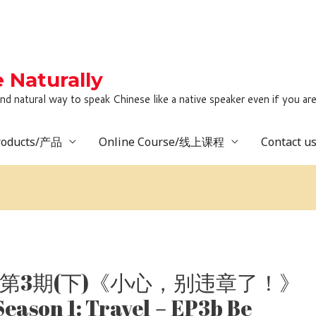
Naturally
to speak Chinese like a native speaker even if you are lack
roducts/产品
Online Course/线上课程
Contact 
第3期(下)《小心，别违章了！》
Season 1: Travel－EP3b Be