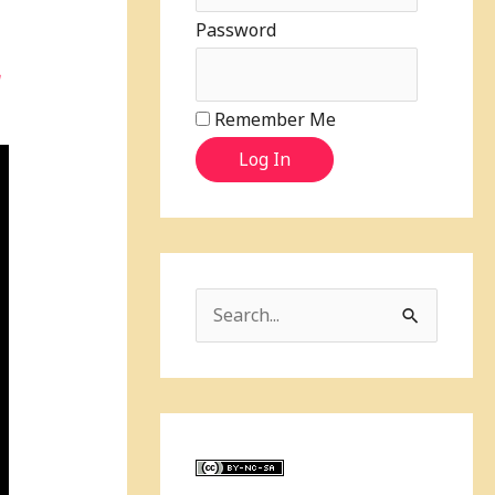
Password
说
Remember Me
Log In
S
e
a
r
c