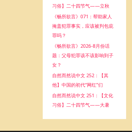
习俗】二十四节气——立秋
o
《畅所欲言》071：帮助家人
r
掩盖犯罪事实，应该被判包庇
:
罪吗？
《畅所欲言》2026-8月份话
题：父母犯罪该不该影响到子
女？
自然而然说中文 252：【其
他】中国的初代“网红”们
自然而然说中文 251：【文化
习俗】二十四节气——大暑