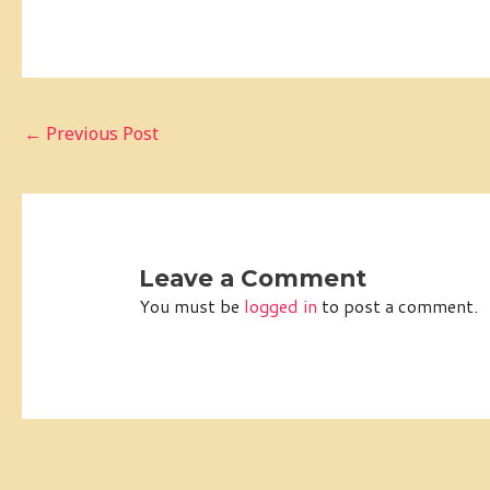
←
Previous Post
Leave a Comment
You must be
logged in
to post a comment.