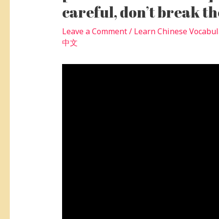
careful, don’t break the
Leave a Comment
/
Learn Chinese Voca
中文