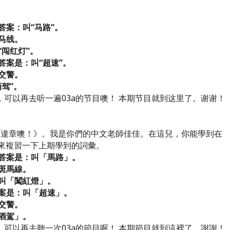
。
答案：叫“马路”。
马线。
闯红灯”。
案是：叫“超速”。
交警。
“酒驾”。
可以再去听一遍03a的节目噢！ 本期节目就到这里了。谢谢！
要違章噢！》。我是你們的中文老師佳佳。在這兒，你能學到在
們來複習一下上期學到的詞彙。
答案是：叫「馬路」。
斑馬線。
叫「闖紅燈」。
案是：叫「超速」。
交警。
酒駕」。
可以再去聽一次03a的節目喔！ 本期節目就到這裡了。謝謝！