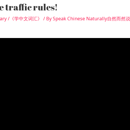
 traffic rules!
bulary /《学中文词汇》
/ By
Speak Chinese Naturally自然而然