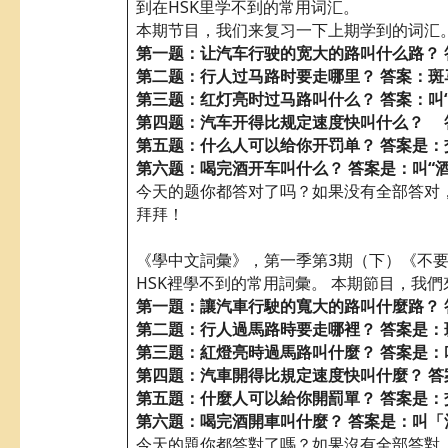
到在HSK里学不到的常用词汇。
本期节目，我们来复习一下上期学到的词汇
第一题：让汽车行驶的宽大的路叫什么路？ 
第二题：行人过马路时要走哪里？ 答案：斑
第三题：红灯亮时过马路叫什么？ 答案：叫“
第四题：汽车开得比规定速度快叫什么？ 答
第五题：什么人可以给你开罚单？ 答案是：
第六题：喝完酒开车叫什么？ 答案是：叫
今天的题你都答对了吗？如果没有全部答对，
拜拜！
《學中文詞彙》，第一季第3期（下）《不
HSK裡學不到的常用詞彙。 本期節目，我
第一題：讓汽車行駛的寬大的路叫什麼路？
第二題：行人過馬路時要走哪裡？
答案是：
第三題：紅燈亮時過馬路叫什麼？
答案是：
第四題：汽車開得比規定速度快叫什麼？
答
第五題：什麼人可以給你開罰單？
答案是：
第六題：喝完酒開車叫什麼？
答案是：叫「
今天的題你都答對了嗎？如果沒有全部答對，