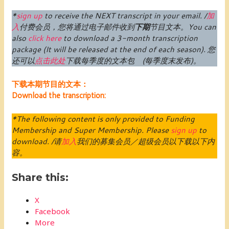
*
sign up
to receive the NEXT transcript in your email. /
加
入
付费
会员
，您将通过电子邮件收到
下期
节目文本。
You can
also
click here
to download a 3-month transcription
package (
It will be released at the end of each season
).
您
还可以
点击此处
下载每季度的文本包 (每季度末发布)。
下载本期节目的文本：
Download the transcription:
*The following content is only provided to Funding
Membership and Super Membership. Please
sign up
to
download. /请
加入
我们的募集会员／超级会员以下载以下内
容。
Share this:
X
Facebook
More