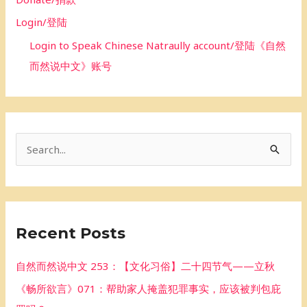
Login/登陆
Login to Speak Chinese Natraully account/登陆《自然
而然说中文》账号
S
e
a
r
Recent Posts
c
h
自然而然说中文 253：【文化习俗】二十四节气——立秋
f
《畅所欲言》071：帮助家人掩盖犯罪事实，应该被判包庇
o