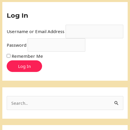
Log In
Username or Email Address
Password
Remember Me
Log In
S
e
a