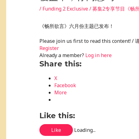
/
Funding 2 Exclusive / 募集2专享节目《
《畅所欲言》六月份主题已发布！
Please join us first to read this conte
Register
Already a member?
Log in here
Share this:
X
Facebook
More
Like this:
Like
Loading...