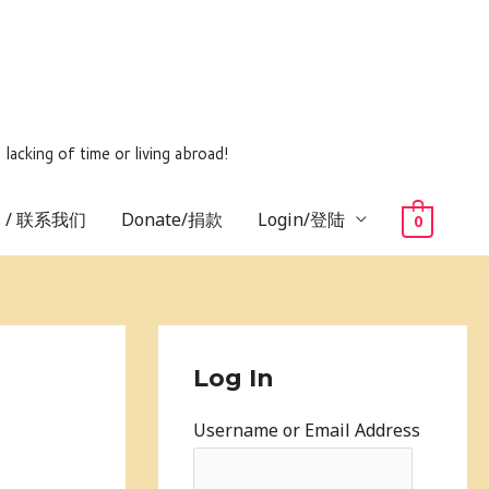
ing of time or living abroad!
us / 联系我们
Donate/捐款
Login/登陆
0
Log In
Username or Email Address