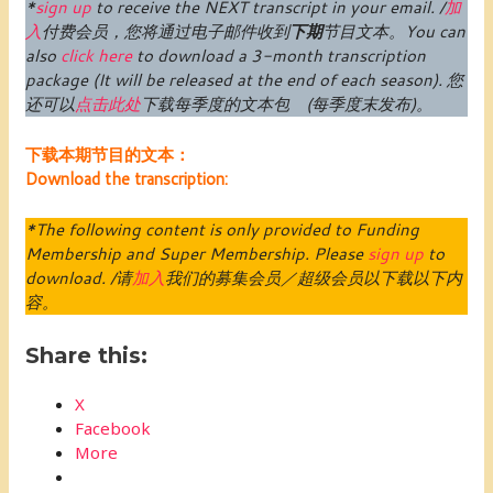
*
sign up
to receive the NEXT transcript in your email. /
加
入
付费
会员
，您将通过电子邮件收到
下期
节目文本。
You can
also
click here
to download a 3-month transcription
package (
It will be released at the end of each season
).
您
还可以
点击此处
下载每季度的文本包 (每季度末发布)。
下载本期节目的文本：
Download the transcription:
*The following content is only provided to Funding
Membership and Super Membership. Please
sign up
to
download. /请
加入
我们的募集会员／超级会员以下载以下内
容。
Share this:
X
Facebook
More