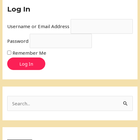
Log In
Username or Email Address
Password
Remember Me
Log In
S
e
a
r