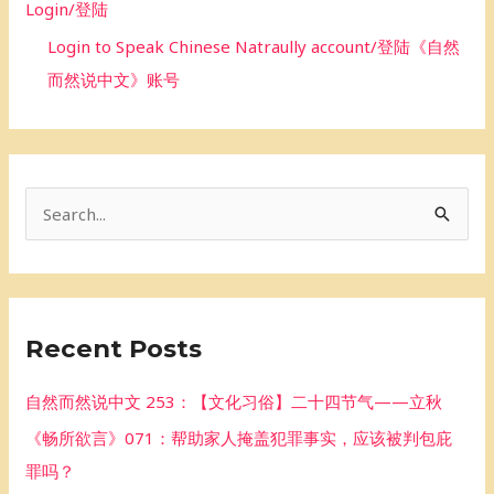
Login/登陆
Login to Speak Chinese Natraully account/登陆《自然
而然说中文》账号
S
e
a
r
Recent Posts
c
h
自然而然说中文 253：【文化习俗】二十四节气——立秋
f
《畅所欲言》071：帮助家人掩盖犯罪事实，应该被判包庇
o
罪吗？
r