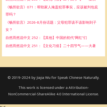
f
《畅所欲言》071：帮助家人掩盖犯罪事实，应该被判包庇
o
罪吗？
r
《畅所欲言》2026-8月份话题：父母犯罪该不该影响到子
:
女？
自然而然说中文 252：【其他】中国的初代“网红”们
自然而然说中文 251：【文化习俗】二十四节气——大暑
© 2019-2024 by Jiajia Wu for Speak Chinese Naturally.
This work is licensed under a Attribution-
NonCommercial-ShareAlike 4.0 International License.
%d