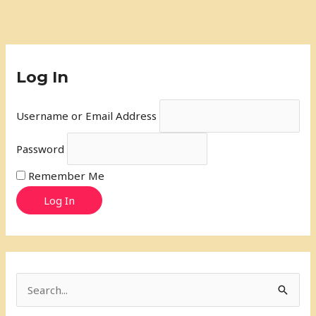
Log In
Username or Email Address
Password
Remember Me
Log In
S
e