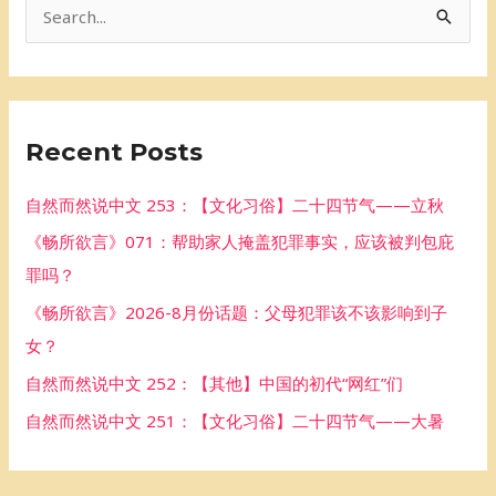
S
e
a
r
Recent Posts
c
h
自然而然说中文 253：【文化习俗】二十四节气——立秋
f
《畅所欲言》071：帮助家人掩盖犯罪事实，应该被判包庇
o
罪吗？
r
《畅所欲言》2026-8月份话题：父母犯罪该不该影响到子
:
女？
自然而然说中文 252：【其他】中国的初代“网红”们
自然而然说中文 251：【文化习俗】二十四节气——大暑