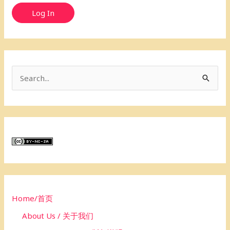
Log In
S
e
a
r
c
h
f
o
Home/首页
r
About Us / 关于我们
: