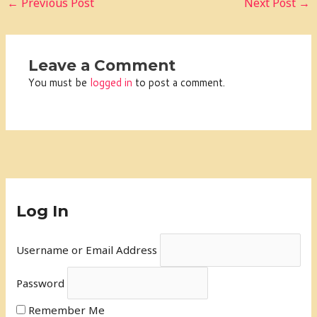
←
Previous Post
Next Post
→
Leave a Comment
You must be
logged in
to post a comment.
Log In
Username or Email Address
Password
Remember Me