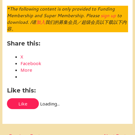
*The following content is only provided to Funding
Membership and Super Membership. Please
sign up
to
download. /请
加入
我们的募集会员／超级会员以下载以下内
容。
Share this:
X
Facebook
More
Like this:
Like
Loading...