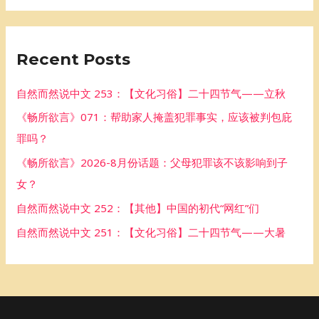
a
r
Recent Posts
c
h
自然而然说中文 253：【文化习俗】二十四节气——立秋
f
《畅所欲言》071：帮助家人掩盖犯罪事实，应该被判包庇
o
罪吗？
r
《畅所欲言》2026-8月份话题：父母犯罪该不该影响到子
:
女？
自然而然说中文 252：【其他】中国的初代“网红”们
自然而然说中文 251：【文化习俗】二十四节气——大暑