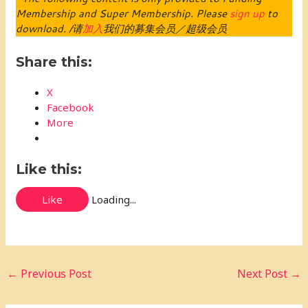
Membership and Super Membership. Please
sign up
to
download. /请
加入
我们的募集会员／超级会员
Share this:
X
Facebook
More
Like this:
Like
Loading...
←
Previous Post
Next Post
→