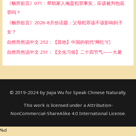
《畅所欲言》071：帮助家人掩盖犯罪事实，应该被判包庇
o
罪吗？
r
《畅所欲言》2026-8月份话题：父母犯罪该不该影响到子
:
女？
自然而然说中文 252：【其他】中国的初代“网红”们
自然而然说中文 251：【文化习俗】二十四节气——大暑
© 2019-2024 by Jiajia Wu for Speak Chinese Naturally.
This work is licensed under a Attribution-
NonCommercial-ShareAlike 4.0 International License.
%d