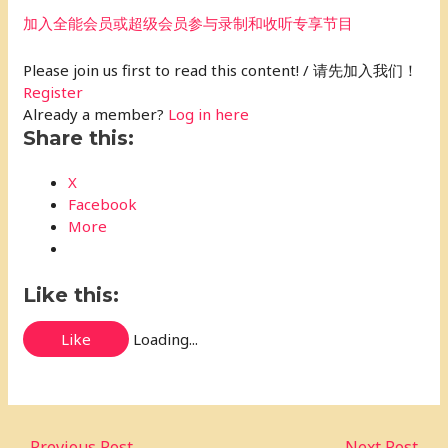
加入全能会员或超级会员参与录制和收听专享节目
Please join us first to read this content! / 请先加入我们！
Register
Already a member?
Log in here
Share this:
X
Facebook
More
Like this:
Like
Loading...
←
Previous Post
Next Post
→