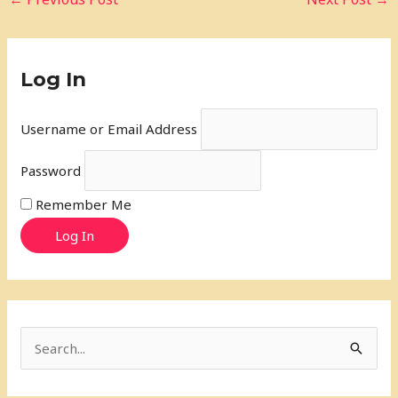
Log In
Username or Email Address
Password
Remember Me
Log In
S
e