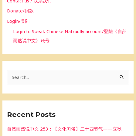
Contact us / 联系我们
Donate/捐款
Login/登陆
Login to Speak Chinese Natraully account/登陆《自然
而然说中文》账号
S
e
a
r
Recent Posts
c
h
自然而然说中文 253：【文化习俗】二十四节气——立秋
f