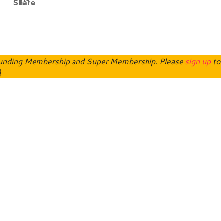
o Funding Membership and Super Membership. Please
sign up
to
员