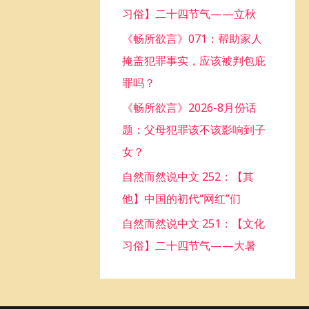
习俗】二十四节气——立秋
o
《畅所欲言》071：帮助家人
r
掩盖犯罪事实，应该被判包庇
:
罪吗？
《畅所欲言》2026-8月份话
题：父母犯罪该不该影响到子
女？
自然而然说中文 252：【其
他】中国的初代“网红”们
自然而然说中文 251：【文化
习俗】二十四节气——大暑