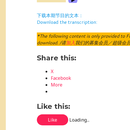
下载本期节目的文本：
Download the transcription:
*The following content is only provided t
download. /请
加入
我们的募集会员／超级会
Share this:
X
Facebook
More
Like this:
Like
Loading...