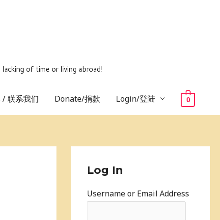
ing of time or living abroad!
us / 联系我们
Donate/捐款
Login/登陆
0
Log In
Username or Email Address