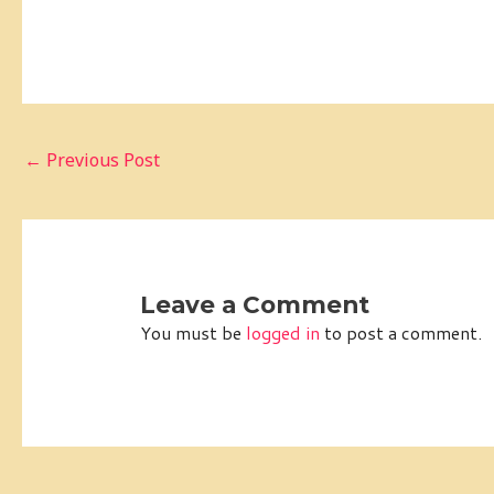
←
Previous Post
Leave a Comment
You must be
logged in
to post a comment.