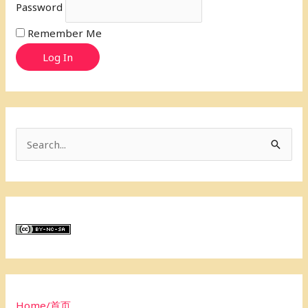
Password
Remember Me
Log In
S
e
a
r
c
h
f
o
Home/首页