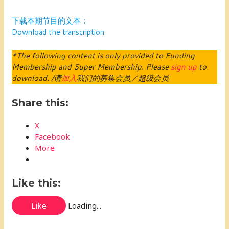
下载本期节目的文本：
Download the transcription:
*The following content is only provided to Funding
Membership and Super Membership. Please
sign up
to
download. /请
加入
我们的募集会员／超级会员
Share this:
X
Facebook
More
Like this:
Like
Loading...