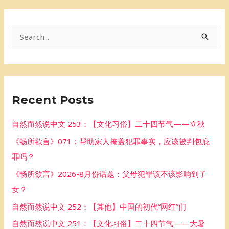
S
e
a
r
Recent Posts
c
h
自然而然说中文 253：【文化习俗】二十四节气——立秋
f
《畅所欲言》071：帮助家人掩盖犯罪事实，应该被判包庇
o
罪吗？
r
《畅所欲言》2026-8月份话题：父母犯罪该不该影响到子
:
女？
自然而然说中文 252：【其他】中国的初代“网红”们
自然而然说中文 251：【文化习俗】二十四节气——大暑