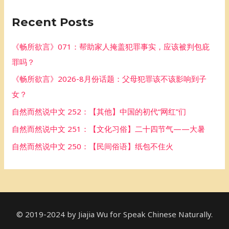
r
Recent Posts
c
h
《畅所欲言》071：帮助家人掩盖犯罪事实，应该被判包庇
f
罪吗？
o
《畅所欲言》2026-8月份话题：父母犯罪该不该影响到子
r
女？
:
自然而然说中文 252：【其他】中国的初代“网红”们
自然而然说中文 251：【文化习俗】二十四节气——大暑
自然而然说中文 250：【民间俗语】纸包不住火
© 2019-2024 by Jiajia Wu for Speak Chinese Naturally.