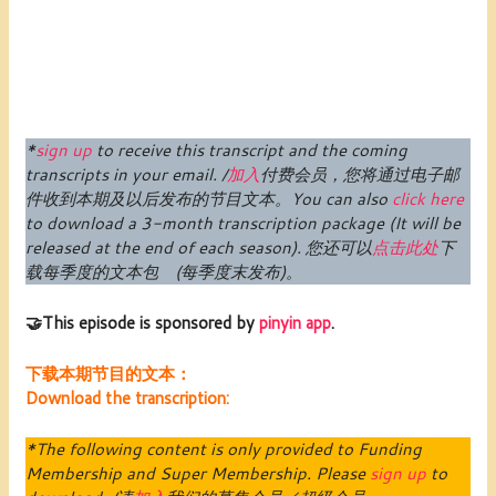
*
sign up
to receive this transcript and the coming
transcripts in your email. /
加入
付费
会员
，您将通过电子邮
件收到本期及以后发布的节目文本。
You can also
click here
to download a 3-month transcription package (
It will be
released at the end of each season
).
您还可以
点击此处
下
载每季度的文本包 (每季度末发布)。
🤝This episode is sponsored by
pinyin app
.
下载本期节目的文本：
Download the transcription:
*The following content is only provided to Funding
Membership and Super Membership. Please
sign up
to