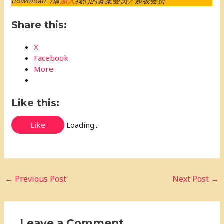
download. /请
加入
我们的募集会员／超级会员
Share this:
X
Facebook
More
Like this:
Like
Loading...
←
Previous Post
Next Post
→
Leave a Comment