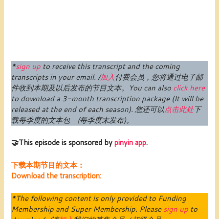
*
sign up
to receive this transcript and the coming
transcripts in your email. /
加入
付费
会员
，您将通过电子邮
件收到本期及以后发布的节目文本。
You can also
click here
to download a 3-month transcription package (
It will be
released at the end of each season
).
您还可以
点击此处
下
载每季度的文本包 (每季度末发布)。
🤝This episode is sponsored by
pinyin app
.
下载本期节目的文本：
Download the transcription:
*The following content is only provided to Funding
Membership and Super Membership. Please
sign up
to