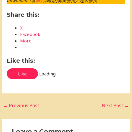
download. /请
加入
我们的募集会员／超级会员
Share this:
X
Facebook
More
Like this:
Like
Loading...
←
Previous Post
Next Post
→
Leave a Comment