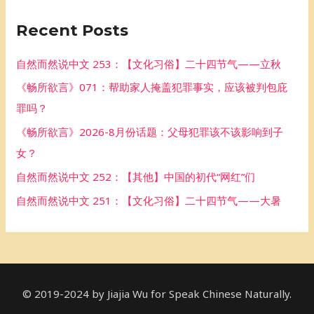
r
Recent Posts
c
h
自然而然说中文 253：【文化习俗】二十四节气——立秋
f
《畅所欲言》071：帮助家人掩盖犯罪事实，应该被判包庇
o
罪吗？
r
《畅所欲言》2026-8月份话题：父母犯罪该不该影响到子
:
女？
自然而然说中文 252：【其他】中国的初代“网红”们
自然而然说中文 251：【文化习俗】二十四节气——大暑
© 2019-2024 by Jiajia Wu for Speak Chinese Naturally.