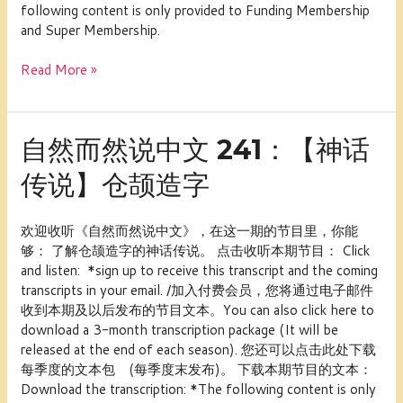
following content is only provided to Funding Membership
四
and Super Membership.
节
气
Read More »
——
立
夏
自
自然而然说中文 241：【神话
然
传说】仓颉造字
而
然
说
欢迎收听《自然而然说中文》，在这一期的节目里，你能
中
够： 了解仓颉造字的神话传说。 点击收听本期节目： Click
文
and listen: *sign up to receive this transcript and the coming
241：
transcripts in your email. /加入付费会员，您将通过电子邮件
【神
收到本期及以后发布的节目文本。You can also click here to
话
download a 3-month transcription package (It will be
传
released at the end of each season). 您还可以点击此处下载
说】
每季度的文本包 (每季度末发布)。 下载本期节目的文本：
仓
Download the transcription: *The following content is only
颉