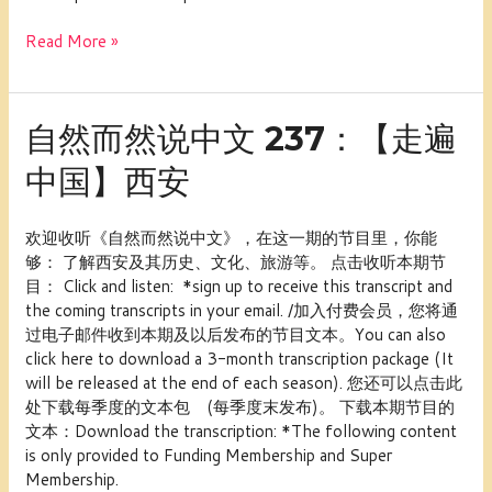
节
气
Read More »
——
清
明
自
自然而然说中文 237：【走遍
然
中国】西安
而
然
说
欢迎收听《自然而然说中文》，在这一期的节目里，你能
中
够： 了解西安及其历史、文化、旅游等。 点击收听本期节
文
目： Click and listen: *sign up to receive this transcript and
237：
the coming transcripts in your email. /加入付费会员，您将通
【走
过电子邮件收到本期及以后发布的节目文本。You can also
遍
click here to download a 3-month transcription package (It
中
will be released at the end of each season). 您还可以点击此
国】
处下载每季度的文本包 (每季度末发布)。 下载本期节目的
西
文本：Download the transcription: *The following content
安
is only provided to Funding Membership and Super
Membership.