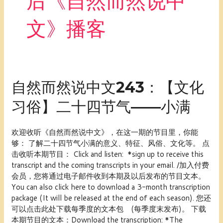
后《自然而然说中
文》播客
自
自然而然说中文243：【文化
然
习俗】二十四节气——小满
而
然
说
欢迎收听《自然而然说中文》，在这一期的节目里，你能
中
够： 了解二十四节气小满的意义、特征、风俗、文化等。 点
文
击收听本期节目： Click and listen: *sign up to receive this
243：
transcript and the coming transcripts in your email. /加入付费
【文
会员，您将通过电子邮件收到本期及以后发布的节目文本。
化
You can also click here to download a 3-month transcription
习
package (It will be released at the end of each season). 您还
俗】
可以点击此处下载每季度的文本包 (每季度末发布)。 下载
二
本期节目的文本：Download the transcription: *The