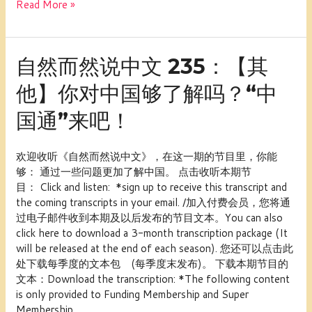
Read More »
气
——
春
分
自
自然而然说中文 235：【其
然
他】你对中国够了解吗？“中
而
然
国通”来吧！
说
中
文
欢迎收听《自然而然说中文》，在这一期的节目里，你能
235：
够： 通过一些问题更加了解中国。 点击收听本期节
【其
目： Click and listen: *sign up to receive this transcript and
他】
the coming transcripts in your email. /加入付费会员，您将通
你
过电子邮件收到本期及以后发布的节目文本。You can also
对
click here to download a 3-month transcription package (It
中
will be released at the end of each season). 您还可以点击此
国
处下载每季度的文本包 (每季度末发布)。 下载本期节目的
够
文本：Download the transcription: *The following content
了
is only provided to Funding Membership and Super
解
Membership.