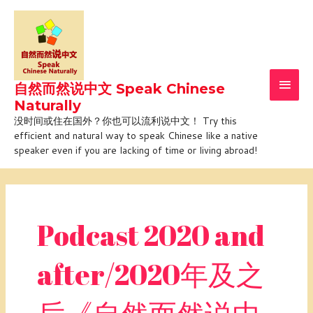
Skip
Main
to
Men
content
自然而然说中文 Speak Chinese
Naturally
没时间或住在国外？你也可以流利说中文！ Try this
efficient and natural way to speak Chinese like a native
speaker even if you are lacking of time or living abroad!
Post
pagination
Podcast 2020 and
after/2020年及之