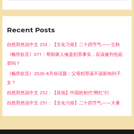
e
a
r
Recent Posts
c
h
自然而然说中文 253：【文化习俗】二十四节气——立秋
f
《畅所欲言》071：帮助家人掩盖犯罪事实，应该被判包庇
o
罪吗？
r
《畅所欲言》2026-8月份话题：父母犯罪该不该影响到子
:
女？
自然而然说中文 252：【其他】中国的初代“网红”们
自然而然说中文 251：【文化习俗】二十四节气——大暑