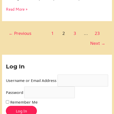
节
气
Read More »
——
惊
蛰
←
Previous
1
2
3
…
23
Next
→
Log In
Username or Email Address
Password
Remember Me
Log In