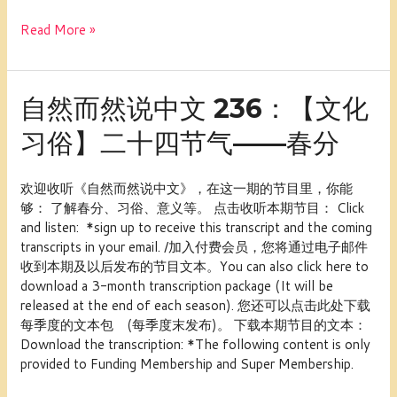
Read More »
自
自然而然说中文 236：【文化
然
习俗】二十四节气——春分
而
然
说
欢迎收听《自然而然说中文》，在这一期的节目里，你能
中
够： 了解春分、习俗、意义等。 点击收听本期节目： Click
文
and listen: *sign up to receive this transcript and the coming
236：
transcripts in your email. /加入付费会员，您将通过电子邮件
【文
收到本期及以后发布的节目文本。You can also click here to
化
download a 3-month transcription package (It will be
习
released at the end of each season). 您还可以点击此处下载
俗】
每季度的文本包 (每季度末发布)。 下载本期节目的文本：
二
Download the transcription: *The following content is only
十
provided to Funding Membership and Super Membership.
四
节