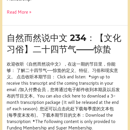
吗？“中
国
Read More »
通”来
吧！
自
自然而然说中文 234：【文化
然
习俗】二十四节气——惊蛰
而
然
说
欢迎收听《自然而然说中文》，在这一期的节目里，你能
中
够： 了解二十四节气——惊蛰的定义、特征、习俗和现实意
文
义。 点击收听本期节目： Click and listen: *sign up to
234：
receive this transcript and the coming transcripts in your
【文
email. /加入付费会员，您将通过电子邮件收到本期及以后发
化
布的节目文本。You can also click here to download a 3-
习
month transcription package (It will be released at the end
俗】
of each season). 您还可以点击此处下载每季度的文本包
二
(每季度末发布)。 下载本期节目的文本：Download the
十
transcription: *The following content is only provided to
四
Funding Membership and Super Membership.