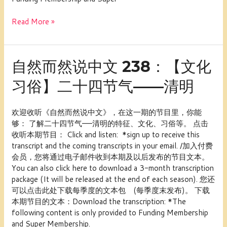
作
驴
Read More »
肝
肺
自
自然而然说中文 238：【文化
然
习俗】二十四节气——清明
而
然
说
欢迎收听《自然而然说中文》，在这一期的节目里，你能
中
够： 了解二十四节气——清明的特征、文化、习俗等。 点击
文
收听本期节目： Click and listen: *sign up to receive this
238：
transcript and the coming transcripts in your email. /加入付费
【文
会员，您将通过电子邮件收到本期及以后发布的节目文本。
化
You can also click here to download a 3-month transcription
习
package (It will be released at the end of each season). 您还
俗】
可以点击此处下载每季度的文本包 (每季度末发布)。 下载
二
本期节目的文本：Download the transcription: *The
十
following content is only provided to Funding Membership
四
and Super Membership.