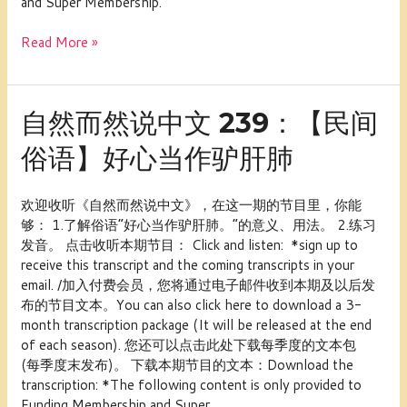
and Super Membership.
节
气
Read More »
——
谷
雨
自
自然而然说中文 239：【民间
然
俗语】好心当作驴肝肺
而
然
说
欢迎收听《自然而然说中文》，在这一期的节目里，你能
中
够： 1.了解俗语“好心当作驴肝肺。”的意义、用法。 2.练习
文
发音。 点击收听本期节目： Click and listen: *sign up to
239：
receive this transcript and the coming transcripts in your
【民
email. /加入付费会员，您将通过电子邮件收到本期及以后发
间
布的节目文本。You can also click here to download a 3-
俗
month transcription package (It will be released at the end
语】
of each season). 您还可以点击此处下载每季度的文本包
好
(每季度末发布)。 下载本期节目的文本：Download the
心
transcription: *The following content is only provided to
当
Funding Membership and Super