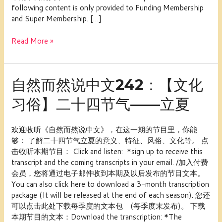
十
following content is only provided to Funding Membership
四
and Super Membership. […]
节
气
Read More »
——
小
满
自
自然而然说中文242：【文化
然
习俗】二十四节气——立夏
而
然
说
欢迎收听《自然而然说中文》，在这一期的节目里，你能
中
够： 了解二十四节气立夏的意义、特征、风俗、文化等。 点
文
击收听本期节目： Click and listen: *sign up to receive this
242：
transcript and the coming transcripts in your email. /加入付费
【文
会员，您将通过电子邮件收到本期及以后发布的节目文本。
化
You can also click here to download a 3-month transcription
习
package (It will be released at the end of each season). 您还
俗】
可以点击此处下载每季度的文本包 (每季度末发布)。 下载
二
本期节目的文本：Download the transcription: *The
十