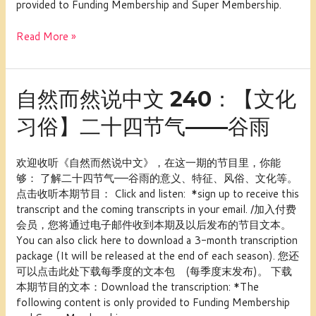
provided to Funding Membership and Super Membership.
造
字
Read More »
自
自然而然说中文 240：【文化
然
习俗】二十四节气——谷雨
而
然
说
欢迎收听《自然而然说中文》，在这一期的节目里，你能
中
够： 了解二十四节气——谷雨的意义、特征、风俗、文化等。
文
点击收听本期节目： Click and listen: *sign up to receive this
240：
transcript and the coming transcripts in your email. /加入付费
【文
会员，您将通过电子邮件收到本期及以后发布的节目文本。
化
You can also click here to download a 3-month transcription
习
package (It will be released at the end of each season). 您还
俗】
可以点击此处下载每季度的文本包 (每季度末发布)。 下载
二
本期节目的文本：Download the transcription: *The
十
following content is only provided to Funding Membership
四