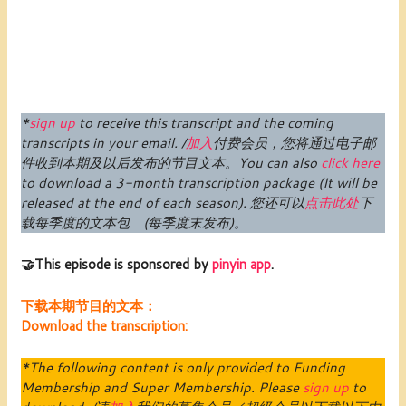
*
sign up
to receive this transcript and the coming
transcripts in your email. /
加入
付费
会员
，您将通过电子邮
件收到本期及以后发布的节目文本。
You can also
click here
to download a 3-month transcription package (
It will be
released at the end of each season
).
您还可以
点击此处
下
载每季度的文本包 (每季度末发布)。
🤝This episode is sponsored by
pinyin app
.
下载本期节目的文本：
Download the transcription:
*The following content is only provided to Funding
Membership and Super Membership. Please
sign up
to