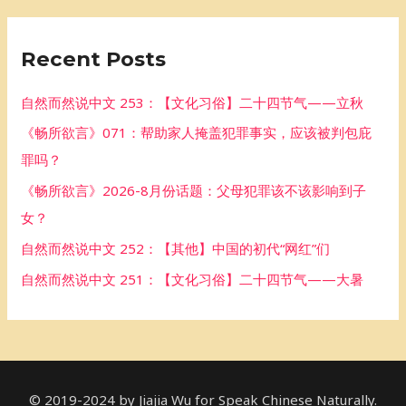
a
r
Recent Posts
c
h
自然而然说中文 253：【文化习俗】二十四节气——立秋
f
《畅所欲言》071：帮助家人掩盖犯罪事实，应该被判包庇
o
罪吗？
r
《畅所欲言》2026-8月份话题：父母犯罪该不该影响到子
:
女？
自然而然说中文 252：【其他】中国的初代“网红”们
自然而然说中文 251：【文化习俗】二十四节气——大暑
© 2019-2024 by Jiajia Wu for Speak Chinese Naturally.