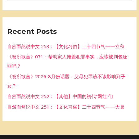
e
a
r
Recent Posts
c
h
自然而然说中文 253：【文化习俗】二十四节气——立秋
f
《畅所欲言》071：帮助家人掩盖犯罪事实，应该被判包庇
o
罪吗？
r
《畅所欲言》2026-8月份话题：父母犯罪该不该影响到子
:
女？
自然而然说中文 252：【其他】中国的初代“网红”们
自然而然说中文 251：【文化习俗】二十四节气——大暑