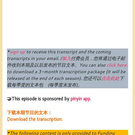
*
sign up
to receive this transcript and the coming
transcripts in your email. /
加入
付费
会员
，您将通过电子邮
件收到本期及以后发布的节目文本。
You can also
click here
to download a 3-month transcription package (
It will be
released at the end of each season
).
您还可以
点击此处
下
载每季度的文本包 (每季度末发布)。
🤝This episode is sponsored by
pinyin app
.
下载本期节目的文本：
Download the transcription:
*The following content is only provided to Funding