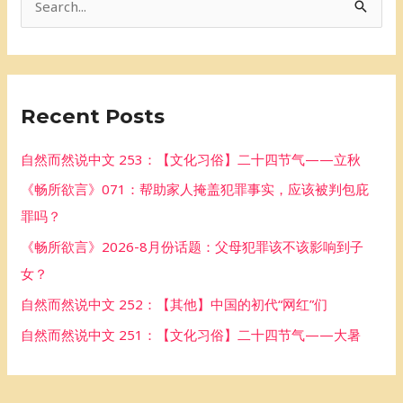
S
e
a
r
Recent Posts
c
h
自然而然说中文 253：【文化习俗】二十四节气——立秋
f
《畅所欲言》071：帮助家人掩盖犯罪事实，应该被判包庇
o
罪吗？
r
《畅所欲言》2026-8月份话题：父母犯罪该不该影响到子
:
女？
自然而然说中文 252：【其他】中国的初代“网红”们
自然而然说中文 251：【文化习俗】二十四节气——大暑