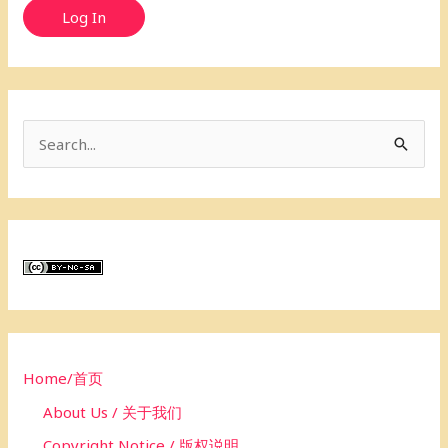
Log In
S
e
a
r
c
h
f
o
Home/首页
r
About Us / 关于我们
:
Copyright Notice / 版权说明