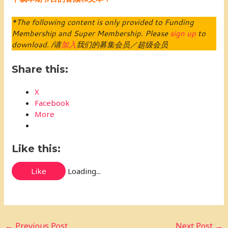
*The following content is only provided to Funding
Membership and Super Membership. Please
sign up
to
download. /请
加入
我们的募集会员／超级会员
Share this:
X
Facebook
More
Like this:
Like
Loading...
←
Previous Post
Next Post
→