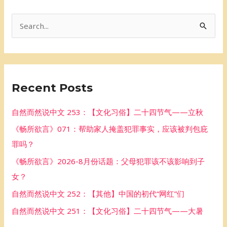
S
e
a
r
Recent Posts
c
h
自然而然说中文 253：【文化习俗】二十四节气——立秋
f
《畅所欲言》071：帮助家人掩盖犯罪事实，应该被判包庇
o
罪吗？
r
《畅所欲言》2026-8月份话题：父母犯罪该不该影响到子
:
女？
自然而然说中文 252：【其他】中国的初代“网红”们
自然而然说中文 251：【文化习俗】二十四节气——大暑