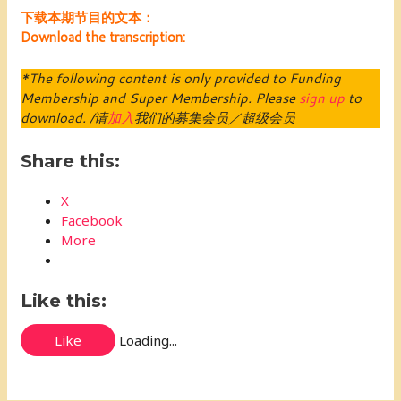
下载本期节目的文本：
Download the transcription:
*The following content is only provided to Funding
Membership and Super Membership. Please
sign up
to
download. /请
加入
我们的募集会员／超级会员
Share this:
X
Facebook
More
Like this:
Like
Loading...