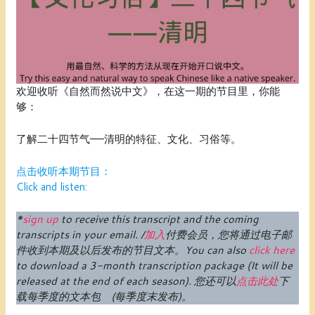
欢迎收听《自然而然说中文》，在这一期的节目里，你能
够：
了解二十四节气——清明的特征、文化、习俗等。
点击收听本期节目：
Click and listen:
*
sign up
to receive this transcript and the coming
transcripts in your email. /
加入
付费
会员
，您将通过电子邮
件收到本期及以后发布的节目文本。
You can also
click here
to download a 3-month transcription package (
It will be
released at the end of each season
).
您还可以
点击此处
下
载每季度的文本包 (每季度末发布)。