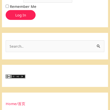
Remember Me
Log In
S
e
a
r
c
h
f
o
Home/首页
r