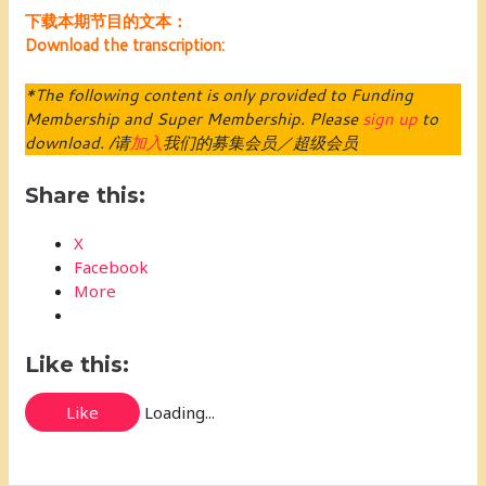
下载本期节目的文本：
Download the transcription:
*The following content is only provided to Funding
Membership and Super Membership. Please
sign up
to
download. /请
加入
我们的募集会员／超级会员
Share this:
X
Facebook
More
Like this:
Like
Loading...