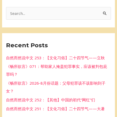
S
e
a
r
Recent Posts
c
h
自然而然说中文 253：【文化习俗】二十四节气——立秋
f
《畅所欲言》071：帮助家人掩盖犯罪事实，应该被判包庇
o
罪吗？
r
《畅所欲言》2026-8月份话题：父母犯罪该不该影响到子
:
女？
自然而然说中文 252：【其他】中国的初代“网红”们
自然而然说中文 251：【文化习俗】二十四节气——大暑