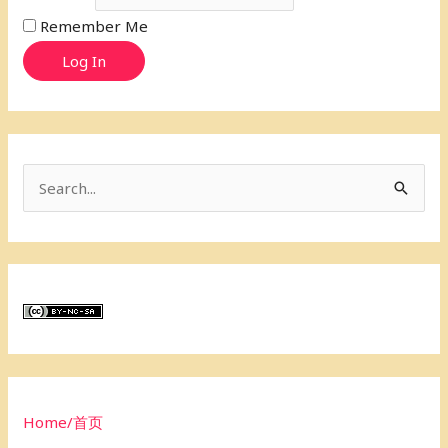
Remember Me
Log In
S
e
a
r
c
h
f
o
Home/首页
r