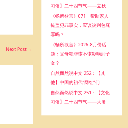
习俗】二十四节气——立秋
o
《畅所欲言》071：帮助家人
r
掩盖犯罪事实，应该被判包庇
:
罪吗？
《畅所欲言》2026-8月份话
Next Post
→
题：父母犯罪该不该影响到子
女？
自然而然说中文 252：【其
他】中国的初代“网红”们
自然而然说中文 251：【文化
习俗】二十四节气——大暑