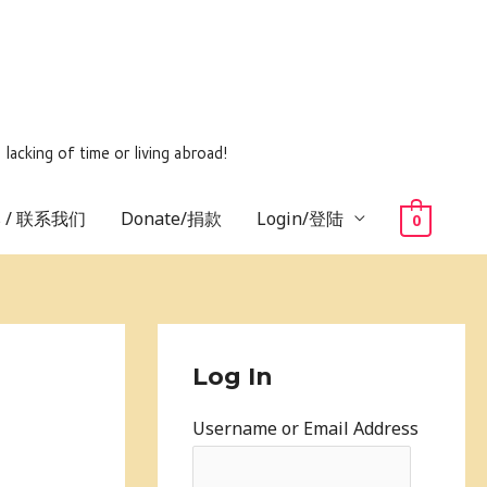
ing of time or living abroad!
us / 联系我们
Donate/捐款
Login/登陆
0
Log In
Username or Email Address