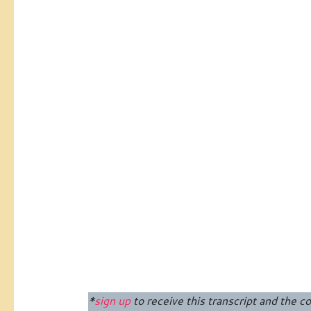
*
sign up
to receive this transcript and the co