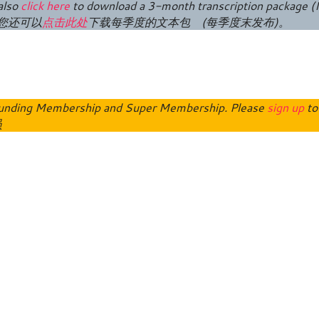
also
click here
to download a 3-month transcription package (
I
您还可以
点击此处
下载每季度的文本包 (每季度末发布)。
o Funding Membership and Super Membership. Please
sign up
to
员