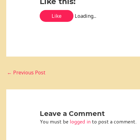
Like this:
Like
Loading...
←
Previous Post
Leave a Comment
You must be
logged in
to post a comment.