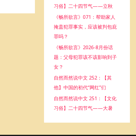
习俗】二十四节气——立秋
o
《畅所欲言》071：帮助家人
r
掩盖犯罪事实，应该被判包庇
:
罪吗？
《畅所欲言》2026-8月份话
题：父母犯罪该不该影响到子
女？
自然而然说中文 252：【其
他】中国的初代“网红”们
自然而然说中文 251：【文化
习俗】二十四节气——大暑