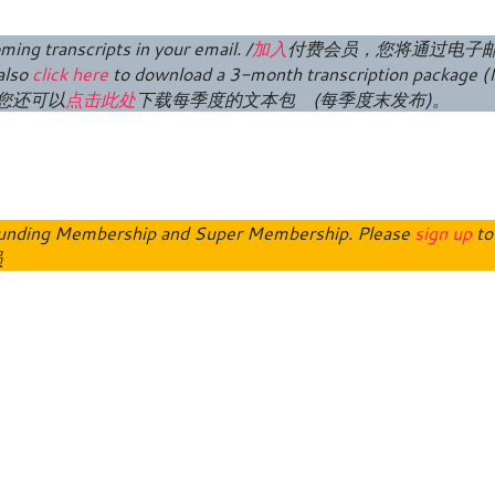
ming transcripts in your email. /
加入
付费
会员
，您将通过电子
also
click here
to download a 3-month transcription package (
I
您还可以
点击此处
下载每季度的文本包 (每季度末发布)。
o Funding Membership and Super Membership. Please
sign up
to
员