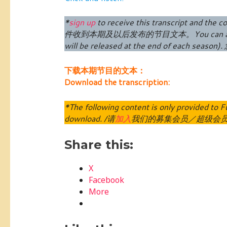
*
sign up
to receive this transcript and the co
件收到本期及以后发布的节目文本。
You can 
will be released at the end of each season
).
下载本期节目的文本：
Download the transcription:
*The following content is only provided t
download. /请
加入
我们的募集会员／超级会
Share this:
X
Facebook
More