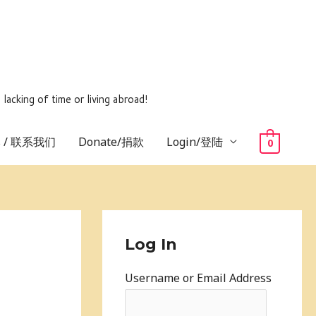
ing of time or living abroad!
us / 联系我们
Donate/捐款
Login/登陆
0
Log In
Username or Email Address