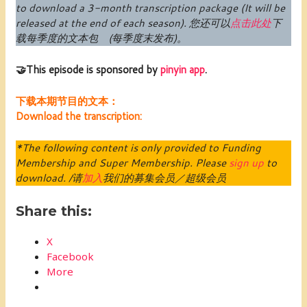
to download a 3-month transcription package (
It will be
released at the end of each season
).
您还可以
点击此处
下
载每季度的文本包 (每季度末发布)。
🤝This episode is sponsored by
pinyin app
.
下载本期节目的文本：
Download the transcription:
*The following content is only provided to Funding
Membership and Super Membership. Please
sign up
to
download. /请
加入
我们的募集会员／超级会员
Share this:
X
Facebook
More