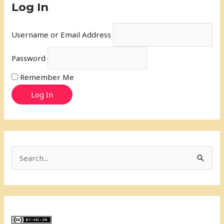
Log In
Username or Email Address
Password
Remember Me
Log In
S
e
a
r
c