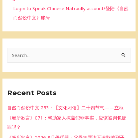
Login to Speak Chinese Natraully account/登陆《自然
而然说中文》账号
S
e
a
r
Recent Posts
c
h
自然而然说中文 253：【文化习俗】二十四节气——立秋
f
《畅所欲言》071：帮助家人掩盖犯罪事实，应该被判包庇
o
罪吗？
r
《畅所欲言》2026-8月份话题：父母犯罪该不该影响到子