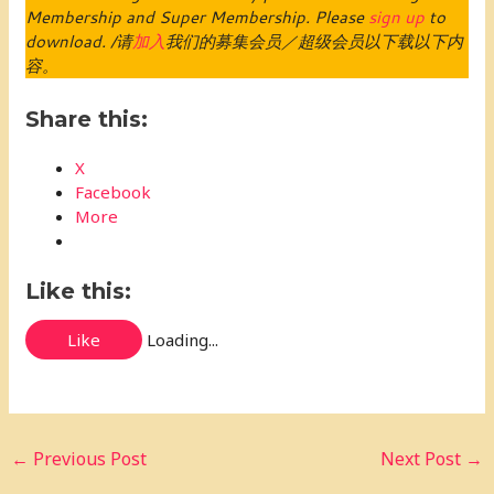
Membership and Super Membership. Please
sign up
to
download. /请
加入
我们的募集会员／超级会员以下载以下内
容。
Share this:
X
Facebook
More
Like this:
Like
Loading...
←
Previous Post
Next Post
→