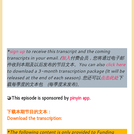
*
sign up
to receive this transcript and the coming
transcripts in your email. /
加入
付费
会员
，您将通过电子邮
件收到本期及以后发布的节目文本。
You can also
click here
to download a 3-month transcription package (
It will be
released at the end of each season
).
您还可以
点击此处
下
载每季度的文本包 (每季度末发布)。
🤝This episode is sponsored by
pinyin app
.
下载本期节目的文本：
Download the transcription:
*The following content is only provided to Funding