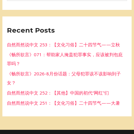
e
a
r
Recent Posts
c
h
自然而然说中文 253：【文化习俗】二十四节气——立秋
f
《畅所欲言》071：帮助家人掩盖犯罪事实，应该被判包庇
o
罪吗？
r
《畅所欲言》2026-8月份话题：父母犯罪该不该影响到子
:
女？
自然而然说中文 252：【其他】中国的初代“网红”们
自然而然说中文 251：【文化习俗】二十四节气——大暑