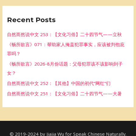
a
r
Recent Posts
c
h
自然而然说中文 253：【文化习俗】二十四节气——立秋
f
《畅所欲言》071：帮助家人掩盖犯罪事实，应该被判包庇
o
罪吗？
r
《畅所欲言》2026-8月份话题：父母犯罪该不该影响到子
:
女？
自然而然说中文 252：【其他】中国的初代“网红”们
自然而然说中文 251：【文化习俗】二十四节气——大暑
© 2019-2024 by Jiajia Wu for Speak Chinese Naturally.