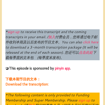
*
sign up
to receive this transcript and the coming
transcripts in your email. /
加入
付费
会员
，您将通过电子邮
件收到本期及以后发布的节目文本。
You can also
click here
to download a 3-month transcription package (
It will be
released at the end of each season
).
您还可以
点击此处
下
载每季度的文本包 (每季度末发布)。
🤝This episode is sponsored by
pinyin app
.
下载本期节目的文本：
Download the transcription:
*The following content is only provided to Funding
Membership and Super Membership. Please
sign up
to