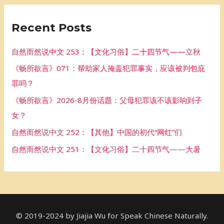
r
Recent Posts
c
h
自然而然说中文 253：【文化习俗】二十四节气——立秋
f
《畅所欲言》071：帮助家人掩盖犯罪事实，应该被判包庇
o
罪吗？
r
《畅所欲言》2026-8月份话题：父母犯罪该不该影响到子
:
女？
自然而然说中文 252：【其他】中国的初代“网红”们
自然而然说中文 251：【文化习俗】二十四节气——大暑
© 2019-2024 by Jiajia Wu for Speak Chinese Naturally.