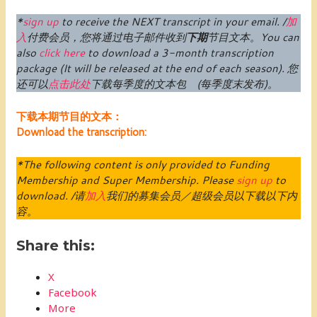
*
sign up
to receive the NEXT transcript in your email. /
加
入
付费
会员
，您将通过电子邮件收到
下期
节目文本。
You can
also
click here
to download a 3-month transcription
package (
It will be released at the end of each season
).
您
还可以
点击此处
下载每季度的文本包 (每季度末发布)。
下载本期节目的文本：
Download the transcription:
*The following content is only provided to Funding
Membership and Super Membership. Please
sign up
to
download. /请
加入
我们的募集会员／超级会员以下载以下内
容。
Share this:
X
Facebook
More