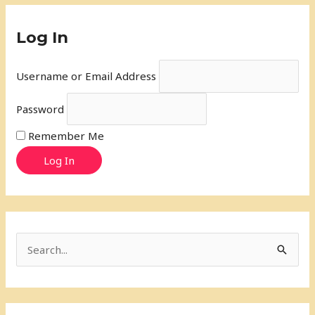
Log In
Username or Email Address
Password
Remember Me
Log In
S
e
a