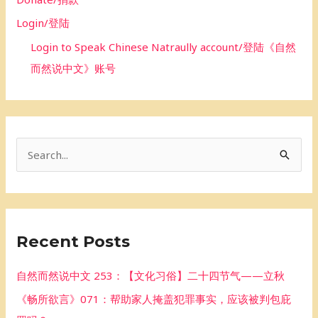
Login/登陆
Login to Speak Chinese Natraully account/登陆《自然
而然说中文》账号
S
e
a
r
Recent Posts
c
h
自然而然说中文 253：【文化习俗】二十四节气——立秋
f
《畅所欲言》071：帮助家人掩盖犯罪事实，应该被判包庇
o