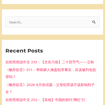
S
e
a
r
Recent Posts
c
h
自然而然说中文 253：【文化习俗】二十四节气——立秋
f
《畅所欲言》071：帮助家人掩盖犯罪事实，应该被判包庇
o
罪吗？
r
《畅所欲言》2026-8月份话题：父母犯罪该不该影响到子
:
女？
自然而然说中文 252：【其他】中国的初代“网红”们