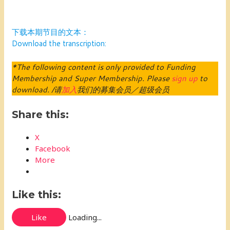
下载本期节目的文本：
Download the transcription:
*The following content is only provided to Funding
Membership and Super Membership. Please
sign up
to
download. /请
加入
我们的募集会员／超级会员
Share this:
X
Facebook
More
Like this:
Like
Loading...