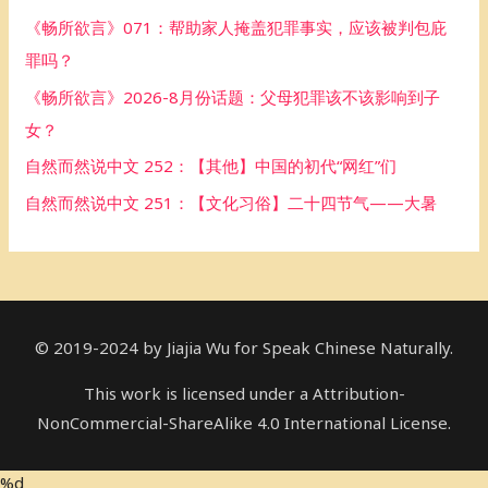
f
《畅所欲言》071：帮助家人掩盖犯罪事实，应该被判包庇
o
罪吗？
r
《畅所欲言》2026-8月份话题：父母犯罪该不该影响到子
:
女？
自然而然说中文 252：【其他】中国的初代“网红”们
自然而然说中文 251：【文化习俗】二十四节气——大暑
© 2019-2024 by Jiajia Wu for Speak Chinese Naturally.
This work is licensed under a Attribution-
NonCommercial-ShareAlike 4.0 International License.
%d