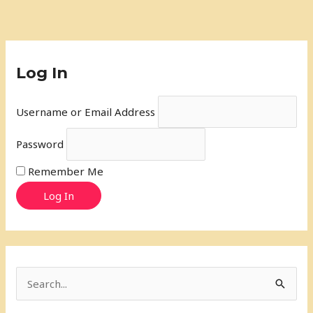
Log In
Username or Email Address
Password
Remember Me
Log In
S
e