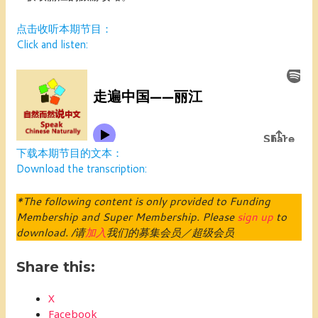
点击收听本期节目：
Click and listen:
下载本期节目的文本：
Download the transcription:
*The following content is only provided to Funding
Membership and Super Membership. Please
sign up
to
download. /请
加入
我们的募集会员／超级会员
Share this:
X
Facebook