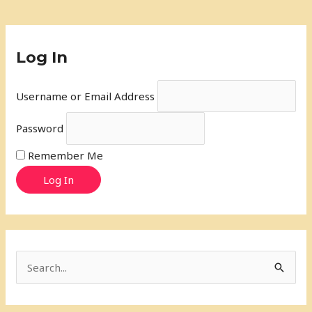
Log In
Username or Email Address
Password
Remember Me
Log In
S
e