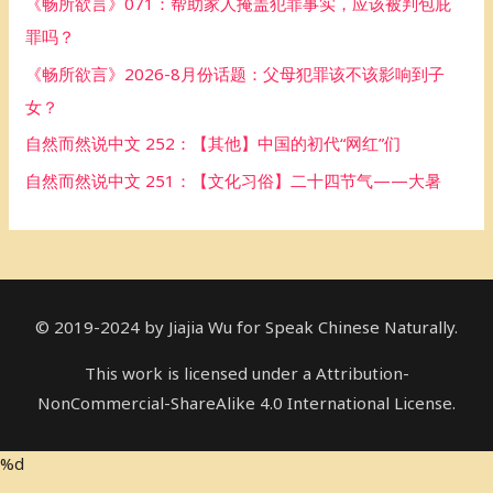
《畅所欲言》071：帮助家人掩盖犯罪事实，应该被判包庇
o
罪吗？
r
《畅所欲言》2026-8月份话题：父母犯罪该不该影响到子
:
女？
自然而然说中文 252：【其他】中国的初代“网红”们
自然而然说中文 251：【文化习俗】二十四节气——大暑
© 2019-2024 by Jiajia Wu for Speak Chinese Naturally.
This work is licensed under a Attribution-
NonCommercial-ShareAlike 4.0 International License.
%d