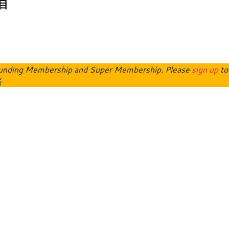
o Funding Membership and Super Membership. Please
sign up
to
员