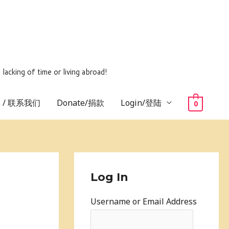
ing of time or living abroad!
us / 联系我们
Donate/捐款
Login/登陆
0
Log In
Username or Email Address