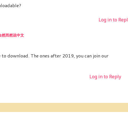
nloadable?
Log in to Rep
LLY自然而然说中文
e to download. The ones after 2019, you can join our
Log in to Reply