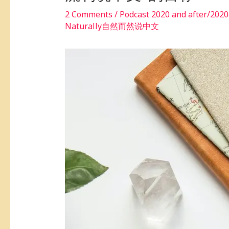
2 Comments
/
Podcast 2020 and af
Naturally自然而然说中文