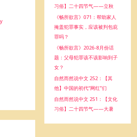
习俗】二十四节气——立秋
o
《畅所欲言》071：帮助家人
r
ly
掩盖犯罪事实，应该被判包庇
:
罪吗？
《畅所欲言》2026-8月份话
题：父母犯罪该不该影响到子
女？
自然而然说中文 252：【其
他】中国的初代“网红”们
自然而然说中文 251：【文化
习俗】二十四节气——大暑