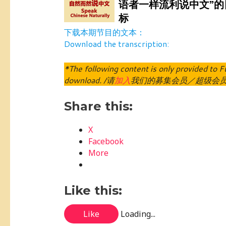
下载本期节目的文本：
Download the transcription:
*The following content is only provided t
download. /请
加入
我们的募集会员／超级会
Share this:
X
Facebook
More
Like this:
Like
Loading...