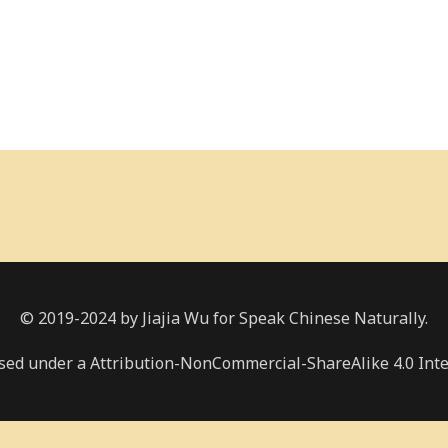
© 2019-2024 by Jiajia Wu for Speak Chinese Naturally.
nsed under a Attribution-NonCommercial-ShareAlike 4.0 Inte