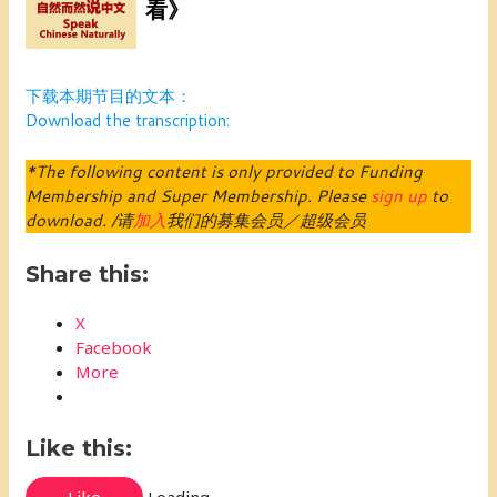
下载本期节目的文本：
Download the transcription:
*The following content is only provided to Funding
Membership and Super Membership. Please
sign up
to
download. /请
加入
我们的募集会员／超级会员
Share this:
X
Facebook
More
Like this:
Like
Loading...