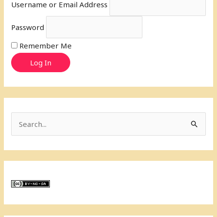
Username or Email Address
Password
Remember Me
Log In
S
e
a
r
c
h
f