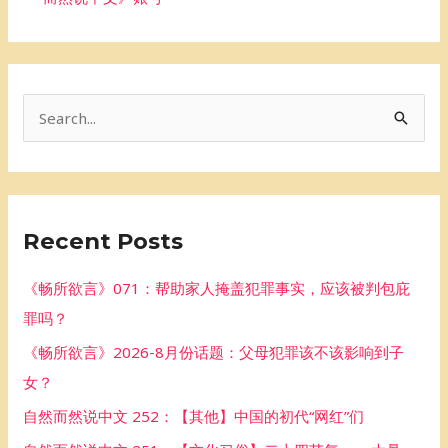
S
e
a
r
Recent Posts
c
h
《畅所欲言》071：帮助家人掩盖犯罪事实，应该被判包庇
f
罪吗？
o
《畅所欲言》2026-8月份话题：父母犯罪该不该影响到子
r
女？
:
自然而然说中文 252：【其他】中国的初代“网红”们