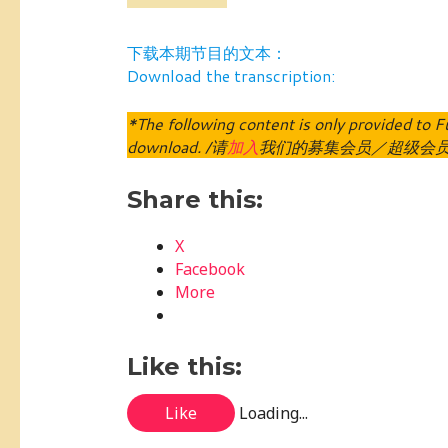
下载本期节目的文本：
Download the transcription:
*The following content is only provided t
download. /请
加入
我们的募集会员／超级会
Share this:
X
Facebook
More
Like this:
Like
Loading...