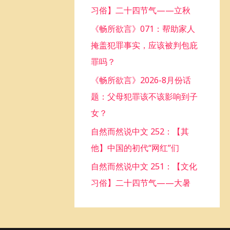
习俗】二十四节气——立秋
o
《畅所欲言》071：帮助家人
r
掩盖犯罪事实，应该被判包庇
:
罪吗？
《畅所欲言》2026-8月份话
题：父母犯罪该不该影响到子
女？
自然而然说中文 252：【其
他】中国的初代“网红”们
自然而然说中文 251：【文化
习俗】二十四节气——大暑