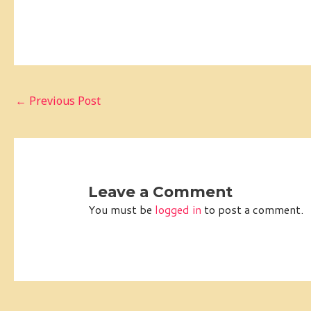
←
Previous Post
Leave a Comment
You must be
logged in
to post a comment.