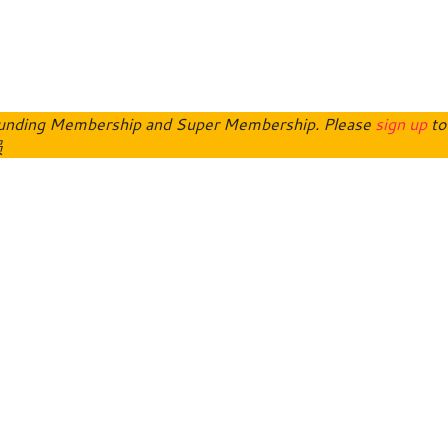
o Funding Membership and Super Membership. Please
sign up
to
员