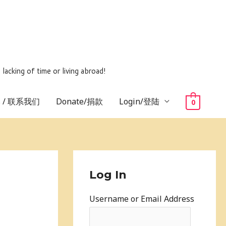
ing of time or living abroad!
us / 联系我们
Donate/捐款
Login/登陆
0
Log In
Username or Email Address