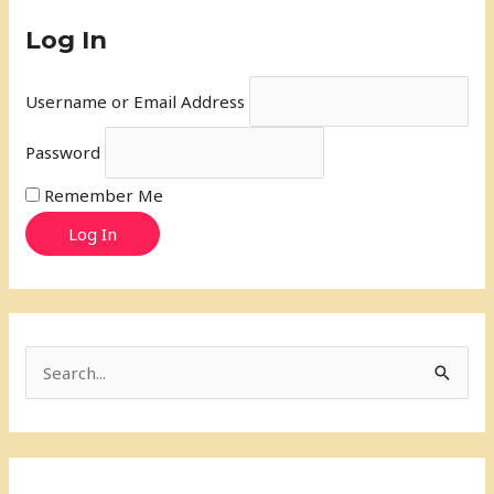
Log In
Username or Email Address
Password
Remember Me
Log In
S
e
a
r