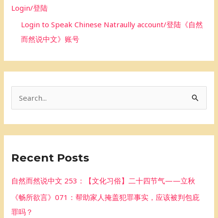
Login/登陆
Login to Speak Chinese Natraully account/登陆《自然
而然说中文》账号
S
e
a
r
Recent Posts
c
h
自然而然说中文 253：【文化习俗】二十四节气——立秋
f
《畅所欲言》071：帮助家人掩盖犯罪事实，应该被判包庇
o
罪吗？
r