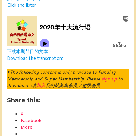
Click and listen:
下载本期节目的文本：
Download the transcription:
*The following content is only provided to Funding
Membership and Super Membership. Please
sign up
to
download. /请
加入
我们的募集会员／超级会员
Share this:
X
Facebook
More