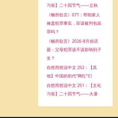
习俗】二十四节气——立秋
o
《畅所欲言》071：帮助家人
r
掩盖犯罪事实，应该被判包庇
:
罪吗？
《畅所欲言》2026-8月份话
题：父母犯罪该不该影响到子
女？
自然而然说中文 252：【其
他】中国的初代“网红”们
自然而然说中文 251：【文化
习俗】二十四节气——大暑