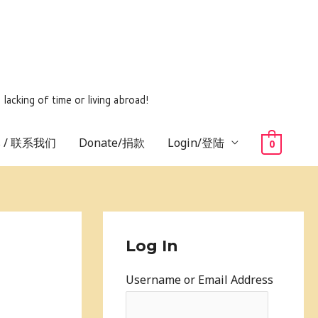
ing of time or living abroad!
us / 联系我们
Donate/捐款
Login/登陆
0
Log In
Username or Email Address