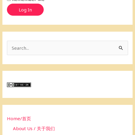
Log In
S
e
a
r
c
h
f
o
Home/首页
r
About Us / 关于我们
: