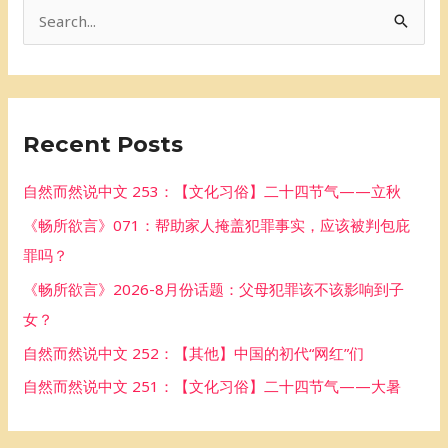
S
e
a
r
Recent Posts
c
h
自然而然说中文 253：【文化习俗】二十四节气——立秋
f
《畅所欲言》071：帮助家人掩盖犯罪事实，应该被判包庇
o
罪吗？
r
《畅所欲言》2026-8月份话题：父母犯罪该不该影响到子
:
女？
自然而然说中文 252：【其他】中国的初代“网红”们
自然而然说中文 251：【文化习俗】二十四节气——大暑