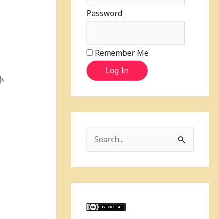
Password
Remember Me
Log In
小
！
S
e
a
r
c