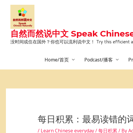
Skip
to
content
自然而然说中文 Speak Chinese 
没时间或住在国外？你也可以流利说中文！ Try this efficient and natural way 
Home/首页
Podcast/播客
P
Post
navigation
每日积累：最易读错的词
/
Learn Chinese everyday / 每日积累
/ By
A