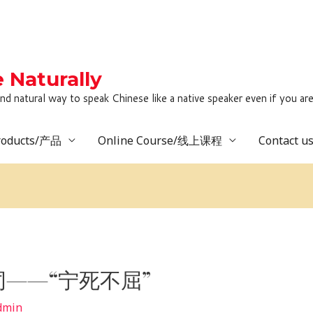
Naturally
to speak Chinese like a native speaker even if you are lack
roducts/产品
Online Course/线上课程
Contact 
——“宁死不屈”
dmin