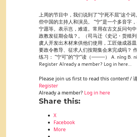
上周的节目中，我们说到了“宁死不屈”这个
些中国的主持人和演员。 “宁”是一个多音字，
宁愿等。表示岂，难道。常用在古文反问句中
政教发征期会哉？。（司马迁《史记・货殖列
虞人开发出木材来供他们使用，工匠做成器皿
要政令教导、征求人们按期集会来完成吗？ 作
练习： “宁可”的“宁”读（————） A. nìng B. níng…
Register Already a member? Log in here...
Please join us first to read this conte
Register
Already a member?
Log in here
Share this:
X
Facebook
More