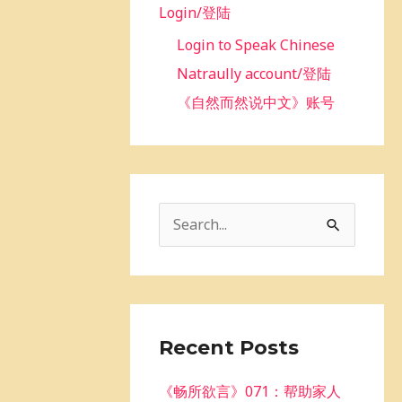
Login/登陆
Login to Speak Chinese
Natraully account/登陆
《自然而然说中文》账号
S
e
a
r
c
Recent Posts
h
《畅所欲言》071：帮助家人
f