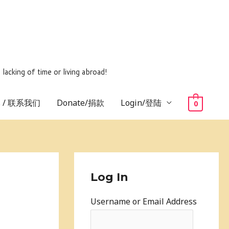
ing of time or living abroad!
us / 联系我们
Donate/捐款
Login/登陆
0
Log In
Username or Email Address