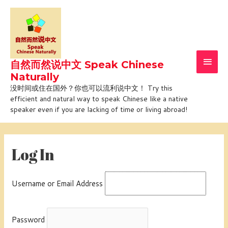
Skip
Main
to
Men
content
自然而然说中文 Speak Chinese
Naturally
没时间或住在国外？你也可以流利说中文！ Try this
efficient and natural way to speak Chinese like a native
speaker even if you are lacking of time or living abroad!
Log In
Username or Email Address
Password