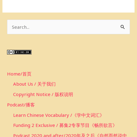
S
e
a
r
c
Home/首页
h
f
About Us / 关于我们
o
Copyright Notice / 版权说明
r
Podcast/播客
:
Learn Chinese Vocabulary /《学中文词汇》
Funding 2 Exclusive / 募集2专享节目《畅所欲言》
Podcast 2020 and after/2020年及之后《自然而然说中