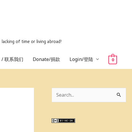
ing of time or living abroad!
us / 联系我们
Donate/捐款
Login/登陆
0
S
e
a
r