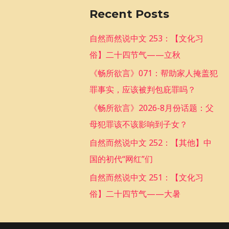
a
Recent Posts
r
c
自然而然说中文 253：【文化习
h
俗】二十四节气——立秋
f
《畅所欲言》071：帮助家人掩盖犯
o
罪事实，应该被判包庇罪吗？
r
《畅所欲言》2026-8月份话题：父
:
母犯罪该不该影响到子女？
自然而然说中文 252：【其他】中
国的初代“网红”们
自然而然说中文 251：【文化习
俗】二十四节气——大暑