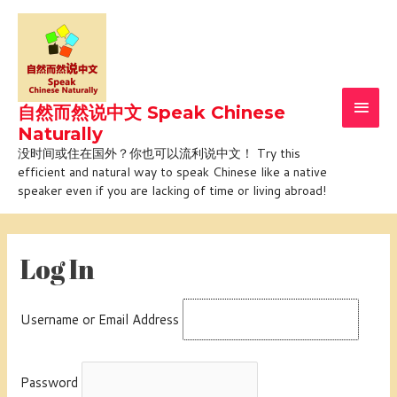
Skip
Main
to
Men
content
自然而然说中文 Speak Chinese
Naturally
没时间或住在国外？你也可以流利说中文！ Try this
efficient and natural way to speak Chinese like a native
speaker even if you are lacking of time or living abroad!
Log In
Username or Email Address
Password