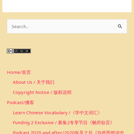
S
e
a
r
c
Home/首页
h
f
About Us / 关于我们
o
Copyright Notice / 版权说明
r
Podcast/播客
:
Learn Chinese Vocabulary /《学中文词汇》
Funding 2 Exclusive / 募集2专享节目《畅所欲言》
Podcast 2020 and after/2020年及之后《自然而然说中