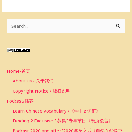
S
e
a
r
c
Home/首页
h
f
About Us / 关于我们
o
Copyright Notice / 版权说明
r
Podcast/播客
:
Learn Chinese Vocabulary /《学中文词汇》
Funding 2 Exclusive / 募集2专享节目《畅所欲言》
Podcast 2020 and after/2020年及之后《自然而然说中