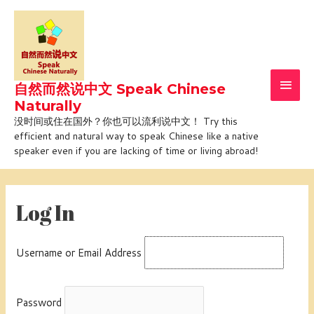
Skip
Main
to
Men
content
自然而然说中文 Speak Chinese
Naturally
没时间或住在国外？你也可以流利说中文！ Try this
efficient and natural way to speak Chinese like a native
speaker even if you are lacking of time or living abroad!
Log In
Username or Email Address
Password