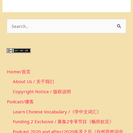
S
e
a
r
c
Home/首页
h
f
About Us / 关于我们
o
Copyright Notice / 版权说明
r
Podcast/播客
:
Learn Chinese Vocabulary /《学中文词汇》
Funding 2 Exclusive / 募集2专享节目《畅所欲言》
Podcast 2020 and after/2020年及之后《自然而然说中