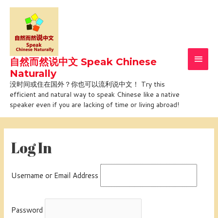
Skip
Main
to
Men
content
自然而然说中文 Speak Chinese
Naturally
没时间或住在国外？你也可以流利说中文！ Try this
efficient and natural way to speak Chinese like a native
speaker even if you are lacking of time or living abroad!
Log In
Username or Email Address
Password