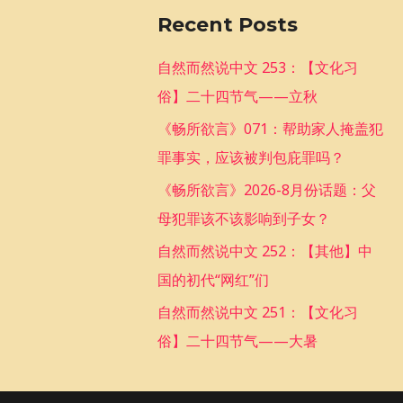
a
Recent Posts
r
c
自然而然说中文 253：【文化习
h
俗】二十四节气——立秋
f
《畅所欲言》071：帮助家人掩盖犯
o
罪事实，应该被判包庇罪吗？
r
《畅所欲言》2026-8月份话题：父
:
母犯罪该不该影响到子女？
自然而然说中文 252：【其他】中
国的初代“网红”们
自然而然说中文 251：【文化习
俗】二十四节气——大暑