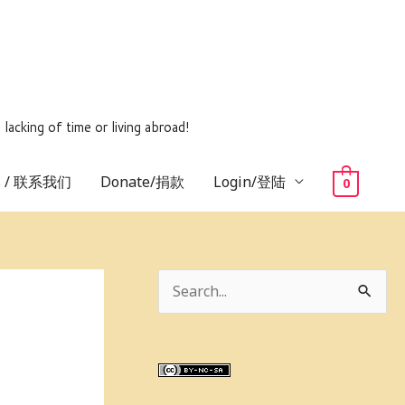
ing of time or living abroad!
us / 联系我们
Donate/捐款
Login/登陆
0
S
e
a
r