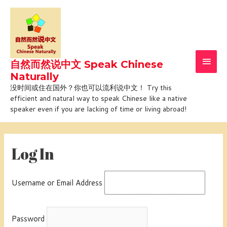
Skip
Main
to
Men
content
自然而然说中文 Speak Chinese
Naturally
没时间或住在国外？你也可以流利说中文！ Try this
efficient and natural way to speak Chinese like a native
speaker even if you are lacking of time or living abroad!
Log In
Username or Email Address
Password