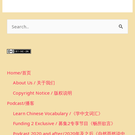
S
e
a
r
c
Home/首页
h
f
About Us / 关于我们
o
Copyright Notice / 版权说明
r
Podcast/播客
:
Learn Chinese Vocabulary /《学中文词汇》
Funding 2 Exclusive / 募集2专享节目《畅所欲言》
Podcast 2020 and after/2020年及之后《自然而然说中