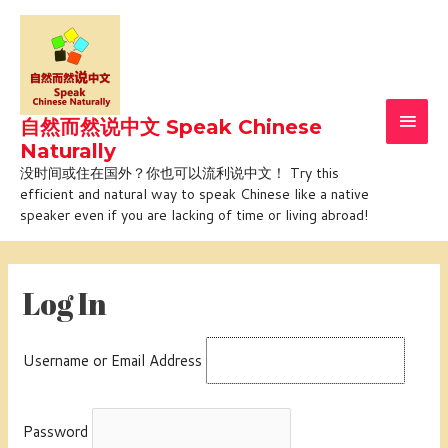
Skip
Main
to
Men
content
自然而然说中文 Speak Chinese
Naturally
没时间或住在国外？你也可以流利说中文！ Try this
efficient and natural way to speak Chinese like a native
speaker even if you are lacking of time or living abroad!
Log In
Username or Email Address
Password