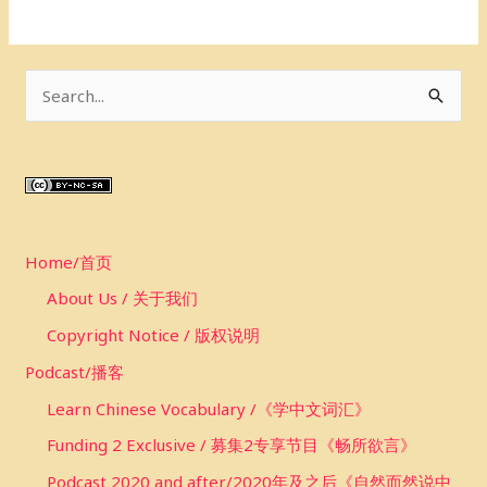
S
e
a
r
c
Home/首页
h
f
About Us / 关于我们
o
Copyright Notice / 版权说明
r
Podcast/播客
:
Learn Chinese Vocabulary /《学中文词汇》
Funding 2 Exclusive / 募集2专享节目《畅所欲言》
Podcast 2020 and after/2020年及之后《自然而然说中