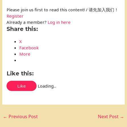
Please join us first to read this content! / 请先加入我们！
Register
Already a member?
Log in here
Share this:
X
Facebook
More
Like this:
Like
Loading...
←
Previous Post
Next Post
→