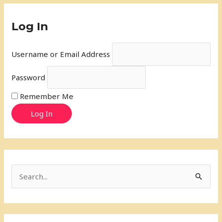
Log In
Username or Email Address
Password
Remember Me
Log In
S
e
a