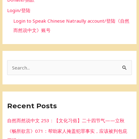
Login/登陆
Login to Speak Chinese Natraully account/登陆《自然
而然说中文》账号
S
e
a
r
Recent Posts
c
h
自然而然说中文 253：【文化习俗】二十四节气——立秋
f
《畅所欲言》071：帮助家人掩盖犯罪事实，应该被判包庇
o