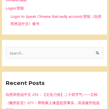
Login/登陆
Login to Speak Chinese Natraully account/登陆《自然
而然说中文》账号
S
e
a
r
Recent Posts
c
h
自然而然说中文 253：【文化习俗】二十四节气——立秋
f
《畅所欲言》071：帮助家人掩盖犯罪事实，应该被判包庇
o