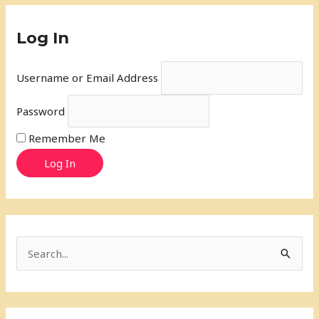
Log In
Username or Email Address
Password
Remember Me
Log In
S
e
a