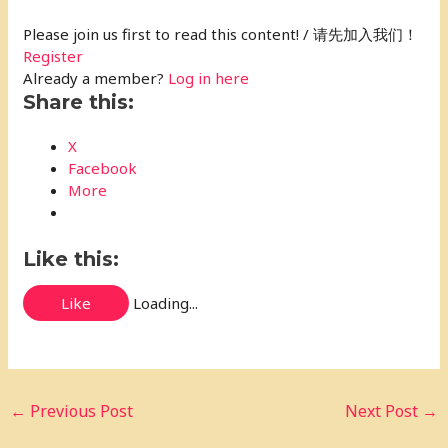
Please join us first to read this content! / 请先加入我们！
Register
Already a member?
Log in here
Share this:
X
Facebook
More
Like this:
Like
Loading...
←
Previous Post
Next Post
→